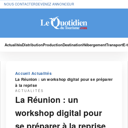
NOUS CONTACTER
DEVENEZ ANNONCEUR
Actualités
Distribution
Production
Destination
Hébergement
Transport
E-
›
›
Accueil
Actualités
La Réunion : un workshop digital pour se préparer
à la reprise
ACTUALITÉS
La Réunion : un
workshop digital pour
se préparer à la reprise