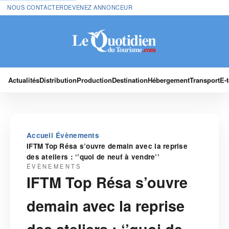
NOUS CONTACTER
DEVENEZ ANNONCEUR
Actualités
Distribution
Production
Destination
Hébergement
Transport
E-
›
›
Accueil
Évènements
IFTM Top Résa s’ouvre demain avec la reprise
des ateliers : ‘’quoi de neuf à vendre’’
ÉVÈNEMENTS
IFTM Top Résa s’ouvre
demain avec la reprise