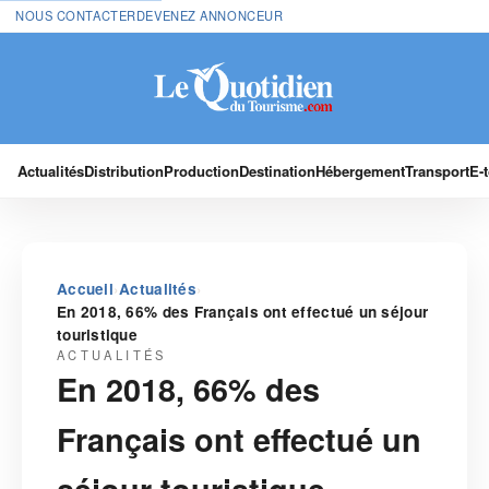
NOUS CONTACTER
DEVENEZ ANNONCEUR
Actualités
Distribution
Production
Destination
Hébergement
Transport
E-
›
›
Accueil
Actualités
En 2018, 66% des Français ont effectué un séjour
touristique
ACTUALITÉS
En 2018, 66% des
Français ont effectué un