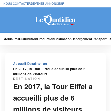
NOUS CONTACTER
DEVENEZ ANNONCEUR
Actualités
Distribution
Production
Destination
Hébergement
Transport
E-
›
›
Accueil
Destination
En 2017, la Tour Eiffel a accueilli plus de 6
millions de visiteurs
DESTINATION
En 2017, la Tour Eiffel a
accueilli plus de 6
millions de visiteurs