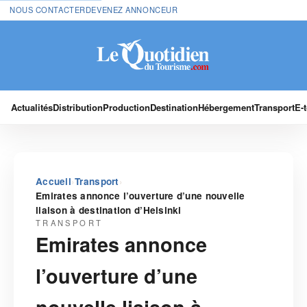
NOUS CONTACTER
DEVENEZ ANNONCEUR
Actualités
Distribution
Production
Destination
Hébergement
Transport
E-
›
›
Accueil
Transport
Emirates annonce l’ouverture d’une nouvelle
liaison à destination d’Helsinki
TRANSPORT
Emirates annonce
l’ouverture d’une