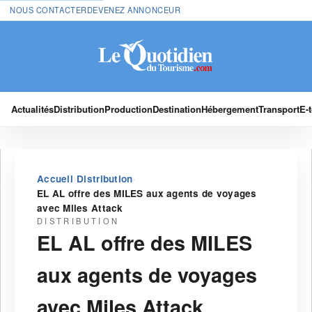
NOUS CONTACTER
DEVENEZ ANNONCEUR
Actualités
Distribution
Production
Destination
Hébergement
Transport
E-
›
›
Accueil
Distribution
EL AL offre des MILES aux agents de voyages
avec Miles Attack
DISTRIBUTION
EL AL offre des MILES
aux agents de voyages
avec Miles Attack