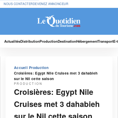
NOUS CONTACTER
DEVENEZ ANNONCEUR
Actualités
Distribution
Production
Destination
Hébergement
Transport
E-
›
›
Accueil
Production
Croisières: Egypt Nile Cruises met 3 dahabieh
sur le Nil cette saison
PRODUCTION
Croisières: Egypt Nile
Cruises met 3 dahabieh
sur le Nil cette saison