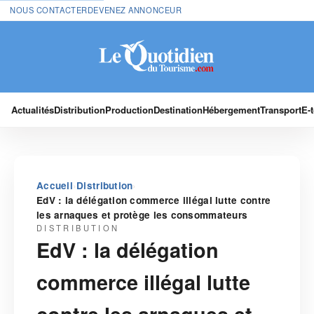
NOUS CONTACTER
DEVENEZ ANNONCEUR
Actualités
Distribution
Production
Destination
Hébergement
Transport
E-
›
›
Accueil
Distribution
EdV : la délégation commerce illégal lutte contre
les arnaques et protège les consommateurs
DISTRIBUTION
EdV : la délégation
commerce illégal lutte