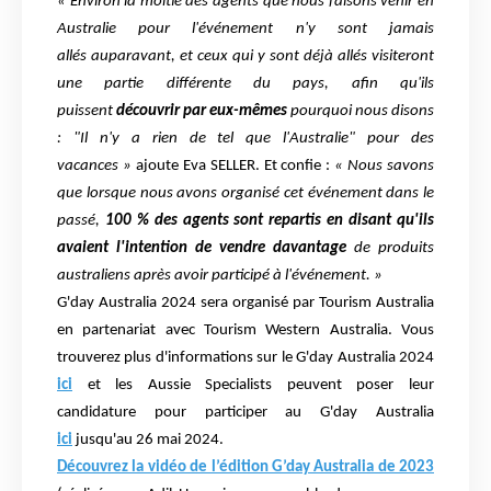
« Environ la moitié des agents que nous faisons venir en
Australie pour l'événement n'y sont jamais
allés
auparavant, et ceux qui y sont déjà allés visiteront
une partie différente du pays, afin qu'ils
puissent
découvrir par eux-mêmes
pourquoi nous disons
: "Il n'y a rien de tel que l'Australie" pour des
vacances »
ajoute Eva SELLER.
Et confie :
« Nous savons
que lorsque nous avons organisé cet événement dans le
passé,
100 % des agents sont
repartis en disant qu'ils
avaient l'intention de vendre davantage
de produits
australiens après avoir
participé à l'événement. »
G'day Australia 2024 sera organisé par Tourism Australia
en partenariat avec Tourism Western Australia.
Vous
trouverez plus d'informations sur le G'day Australia 2024
ici
et les Aussie Specialists peuvent poser
leur
candidature pour participer au G'day Australia
ici
jusqu'au 26 mai 2024.
Découvrez la vidéo de l’édition G’day Australia de 2023