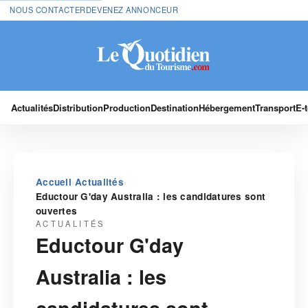
NOUS CONTACTER
DEVENEZ ANNONCEUR
Actualités
Distribution
Production
Destination
Hébergement
Transport
E-
›
›
Accueil
Actualités
Eductour G'day Australia : les candidatures sont
ouvertes
ACTUALITÉS
Eductour G'day
Australia : les