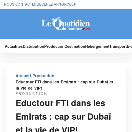
NOUS CONTACTER
DEVENEZ ANNONCEUR
Actualités
Distribution
Production
Destination
Hébergement
Transport
E-
›
›
Accueil
Production
Eductour FTI dans les Emirats : cap sur Dubaï et
la vie de VIP!
PRODUCTION
Eductour FTI dans les
Emirats : cap sur Dubaï
et la vie de VIP!