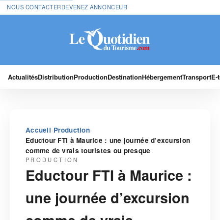
NOUS CONTACTER
DEVENEZ ANNONCEUR
Actualités
Distribution
Production
Destination
Hébergement
Transport
E-
›
›
Accueil
Production
Eductour FTI à Maurice : une journée d’excursion
comme de vrais touristes ou presque
PRODUCTION
Eductour FTI à Maurice :
une journée d’excursion