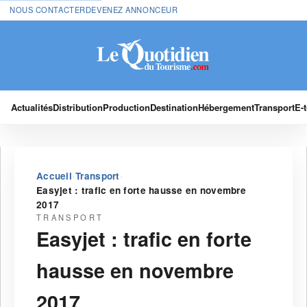
NOUS CONTACTER
DEVENEZ ANNONCEUR
Actualités
Distribution
Production
Destination
Hébergement
Transport
E-
›
›
Accueil
Transport
Easyjet : trafic en forte hausse en novembre
2017
TRANSPORT
Easyjet : trafic en forte
hausse en novembre
2017