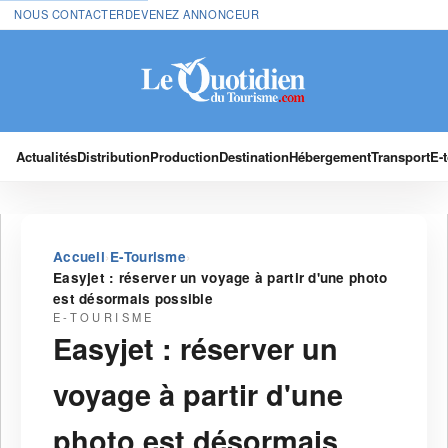
NOUS CONTACTER
DEVENEZ ANNONCEUR
Actualités
Distribution
Production
Destination
Hébergement
Transport
E-
›
›
Accueil
E-Tourisme
Easyjet : réserver un voyage à partir d'une photo
est désormais possible
E-TOURISME
Easyjet : réserver un
voyage à partir d'une
photo est désormais