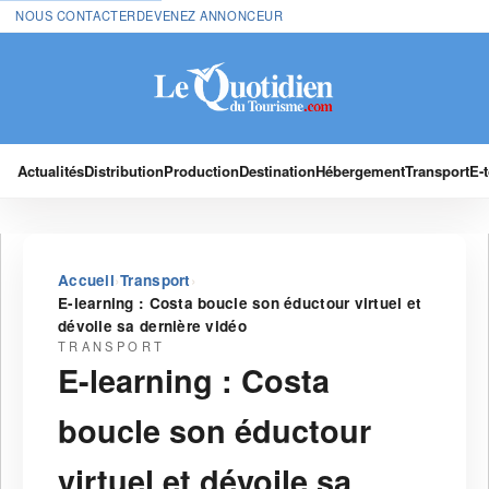
NOUS CONTACTER
DEVENEZ ANNONCEUR
Actualités
Distribution
Production
Destination
Hébergement
Transport
E-
›
›
Accueil
Transport
E-learning : Costa boucle son éductour virtuel et
dévoile sa dernière vidéo
TRANSPORT
E-learning : Costa
boucle son éductour
virtuel et dévoile sa