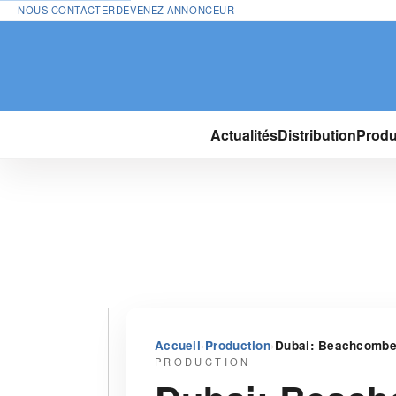
NOUS CONTACTER
DEVENEZ ANNONCEUR
Actualités
Distribution
Produ
›
›
Accueil
Production
Dubai: Beachcomber
PRODUCTION