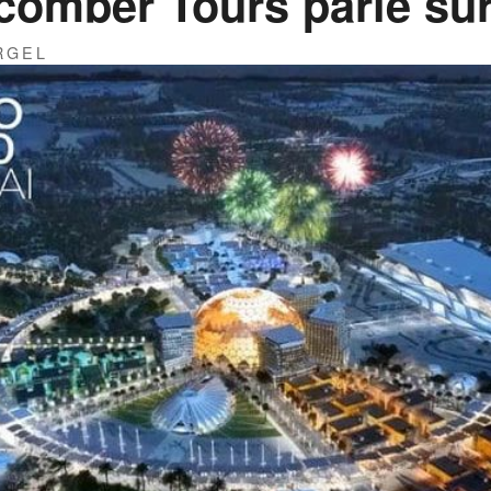
comber Tours parie sur
RGEL