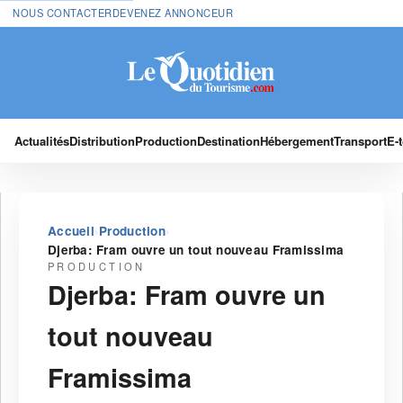
NOUS CONTACTER
DEVENEZ ANNONCEUR
Actualités
Distribution
Production
Destination
Hébergement
Transport
E-
›
›
Accueil
Production
Djerba: Fram ouvre un tout nouveau Framissima
PRODUCTION
Djerba: Fram ouvre un
tout nouveau
Framissima