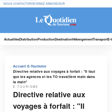
NOUS CONTACTER
DEVENEZ ANNONCEUR
Actualités
Distribution
Production
Destination
Hébergement
Transport
E-
›
›
Accueil
E-Tourisme
Directive relative aux voyages à forfait : "Il faut
que les agences et les TO travaillent main dans
la main"
E-TOURISME
Directive relative aux
voyages à forfait : "Il