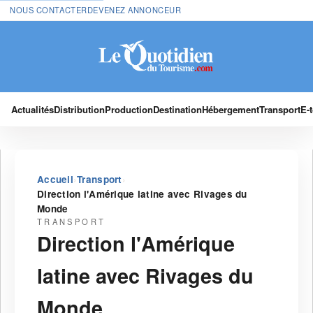
NOUS CONTACTER
DEVENEZ ANNONCEUR
Actualités
Distribution
Production
Destination
Hébergement
Transport
E-
›
›
Accueil
Transport
Direction l'Amérique latine avec Rivages du
Monde
TRANSPORT
Direction l'Amérique
latine avec Rivages du
Monde