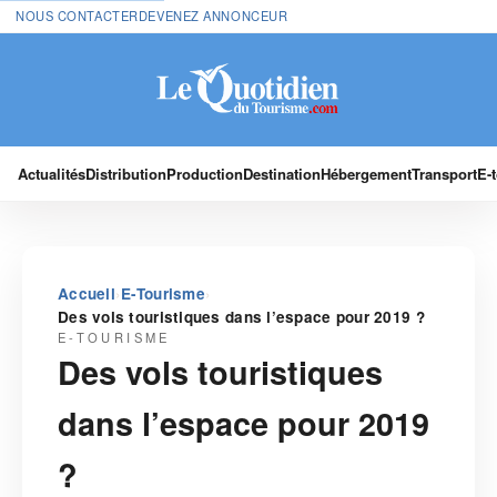
NOUS CONTACTER
DEVENEZ ANNONCEUR
Actualités
Distribution
Production
Destination
Hébergement
Transport
E-
›
›
Accueil
E-Tourisme
Des vols touristiques dans l’espace pour 2019 ?
E-TOURISME
Des vols touristiques
dans l’espace pour 2019
?