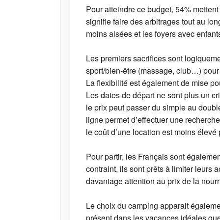
Pour atteindre ce budget, 54% mettent 
signifie faire des arbitrages tout au l
moins aisées et les foyers avec enfant
Les premiers sacrifices sont logiqueme
sport/bien-être (massage, club…) pour 3
La flexibilité est également de mise po
Les dates de départ ne sont plus un cri
le prix peut passer du simple au double
ligne permet d’effectuer une recherche 
le coût d’une location est moins élev
Pour partir, les Français sont égalemen
contraint, ils sont prêts à limiter leur
davantage attention au prix de la nourri
Le choix du camping apparait également
présent dans les vacances idéales que