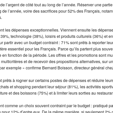
de l’argent de côté tout au long de l’année. Réserver une part
ong de l’année, voire des sacrifices pour 52% des Français, nota
s.
nt les dépenses exceptionnelles. Viennent ensuite les dépenses 
9%, technologie (38%), loisirs et produits culturels (36%) et e
ur partir avec un budget contraint : 71% sont prêts à reporter l
tère essentiel pour les Français. Parce qu’ils partent plus souv
 en fonction de la période. Les offres et les promotions sont mul
multicritères et de recevoir des propositions alternatives, sur 
é par exemple » confirme Bernard Boisson, directeur général ch
t prêts à rogner sur certains postes de dépenses et réduire leurs
s achats et shopping pendant leur séjour (81%), les activités sport
ture et des boissons (75%) et à limiter leurs sorties au restaura
 comme un choix souvent contraint par le budget : pratiqué par
 pour 12% d’entre eux. De la même manière, si seulement 2% de