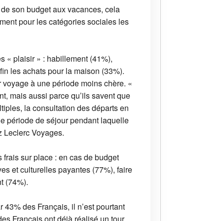
ie de son budget aux vacances, cela
mment pour les catégories sociales les
« plaisir » : habillement (41%),
nfin les achats pour la maison (33%).
eur voyage à une période moins chère. «
ent, mais aussi parce qu’ils savent que
tiples, la consultation des départs en
une période de séjour pendant laquelle
ez Leclerc Voyages.
 frais sur place : en cas de budget
ives et culturelles payantes (77%), faire
nt (74%).
 43% des Français, il n’est pourtant
s Français ont déjà réalisé un tour