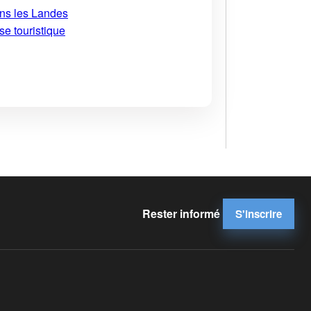
ans les Landes
se touristique
Rester informé
S'inscrire