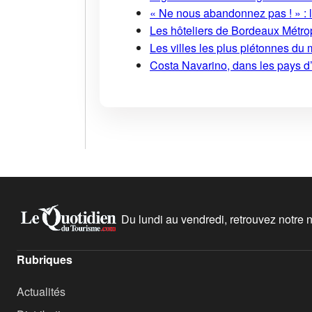
« Ne nous abandonnez pas ! » : l
Les hôteliers de Bordeaux Métropo
Les villes les plus piétonnes du 
Costa Navarino, dans les pays d
Du lundi au vendredi, retrouvez notre ne
Rubriques
Actualités