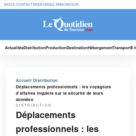
NOUS CONTACTER
DEVENEZ ANNONCEUR
Actualités
Distribution
Production
Destination
Hébergement
Transport
E-
›
›
Accueil
Distribution
Déplacements professionnels : les voyageurs
d’affaires inquiets sur la sécurité de leurs
données
DISTRIBUTION
Déplacements
professionnels : les