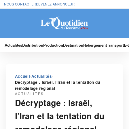
NOUS CONTACTER
DEVENEZ ANNONCEUR
Actualités
Distribution
Production
Destination
Hébergement
Transport
E-
›
›
Accueil
Actualités
Décryptage : Israël, l’Iran et la tentation du
remodelage régional
ACTUALITÉS
Décryptage : Israël,
l’Iran et la tentation du