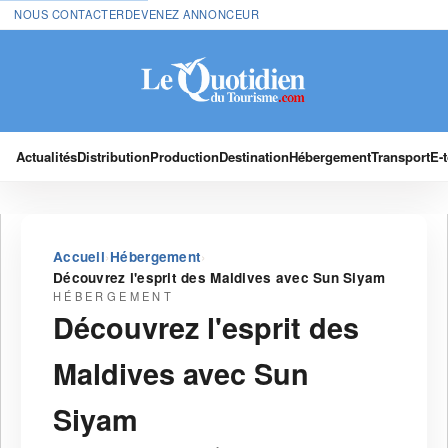
NOUS CONTACTER
DEVENEZ ANNONCEUR
Actualités
Distribution
Production
Destination
Hébergement
Transport
E-
›
›
Accueil
Hébergement
Découvrez l'esprit des Maldives avec Sun Siyam
HÉBERGEMENT
Découvrez l'esprit des
Maldives avec Sun
Siyam