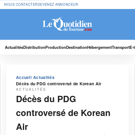
NOUS CONTACTER
DEVENEZ ANNONCEUR
Actualités
Distribution
Production
Destination
Hébergement
Transport
E-
›
›
Accueil
Actualités
Décès du PDG controversé de Korean Air
ACTUALITÉS
Décès du PDG
controversé de Korean
Air