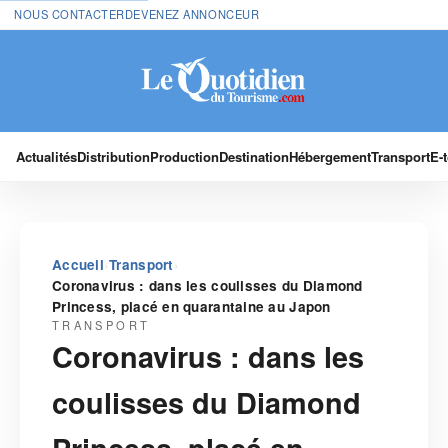
NOUS CONTACTER
DEVENEZ ANNONCEUR
Actualités
Distribution
Production
Destination
Hébergement
Transport
E-
›
›
Accueil
Transport
Coronavirus : dans les coulisses du Diamond
Princess, placé en quarantaine au Japon
TRANSPORT
Coronavirus : dans les
coulisses du Diamond