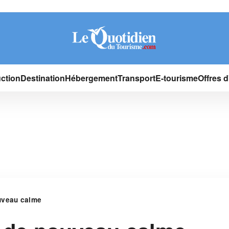
ction
Destination
Hébergement
Transport
E-tourisme
Offres 
uveau calme