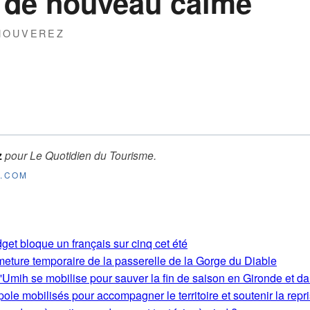
 de nouveau calme
THOUVEREZ
z
pour
Le Quotidien du Tourisme
.
E.COM
get bloque un français sur cinq cet été
rmeture temporaire de la passerelle de la Gorge du Diable
'Umih se mobilise pour sauver la fin de saison en Gironde et d
le mobilisés pour accompagner le territoire et soutenir la repri