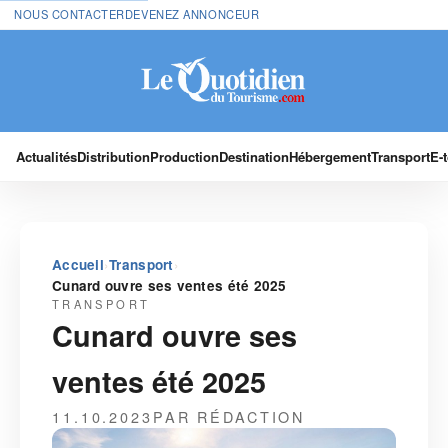
NOUS CONTACTER
DEVENEZ ANNONCEUR
Actualités
Distribution
Production
Destination
Hébergement
Transport
E-
›
›
Accueil
Transport
Cunard ouvre ses ventes été 2025
TRANSPORT
Cunard ouvre ses
ventes été 2025
11.10.2023
PAR RÉDACTION