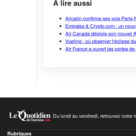
À lire aussi
Aircalin confirme ses vols Pari
Emirates & Crypto.com : un nouv
Air Canada déploie son nouvel 
Vueling : où observer l'éclipse 
Air France a ouvert les portes d
Du lundi au vendredi, retrouvez notre ne
Rubriques