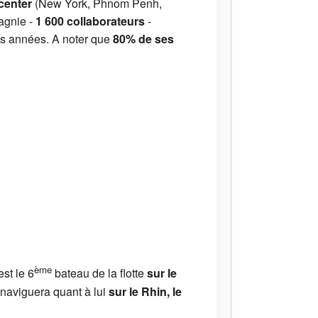
 center
(New York, Phnom Penh,
agnie -
1 600 collaborateurs
-
es années. A noter que
80% de ses
ème
est le 6
bateau de la flotte
sur le
naviguera quant à lui
sur le Rhin, le