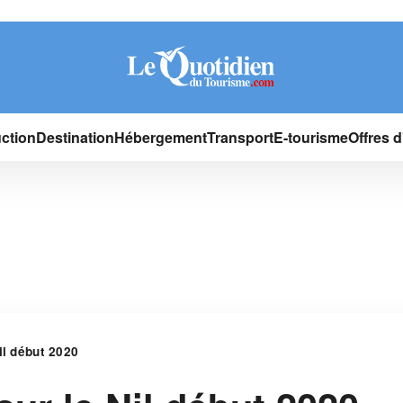
ction
Destination
Hébergement
Transport
E-tourisme
Offres 
il début 2020