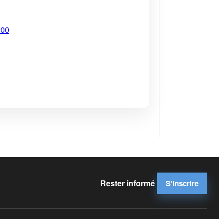
900
Rester informé
S'inscrire