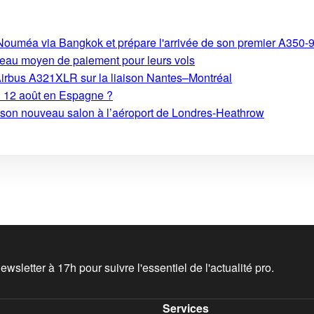
s-Nouméa via Bangkok et prépare l'arrivée de son premier A350-
eau moyen de paiement pour leurs vols
Airbus A321XLR sur la liaison Nantes–Montréal
du 12 août en Espagne ?
e son nouveau salon à l’aéroport de Londres-Heathrow
wsletter à 17h pour suivre l'essentiel de l'actualité pro.
Services