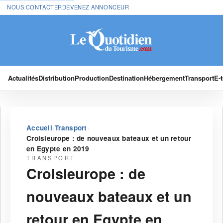
NOUS CONTACTER
DEVENEZ ANNONCEUR
Actualités
Distribution
Production
Destination
Hébergement
Transport
E-
›
›
Accueil
Transport
Croisieurope : de nouveaux bateaux et un retour
en Egypte en 2019
TRANSPORT
Croisieurope : de
nouveaux bateaux et un
retour en Egypte en