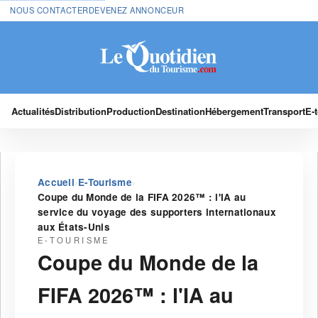
NOUS CONTACTER
DEVENEZ ANNONCEUR
Actualités
Distribution
Production
Destination
Hébergement
Transport
E-
›
›
Accueil
E-Tourisme
Coupe du Monde de la FIFA 2026™ : l'IA au
service du voyage des supporters internationaux
aux États-Unis
E-TOURISME
Coupe du Monde de la
FIFA 2026™ : l'IA au