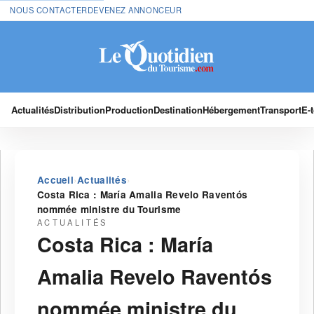
NOUS CONTACTER
DEVENEZ ANNONCEUR
Actualités
Distribution
Production
Destination
Hébergement
Transport
E-
›
›
Accueil
Actualités
Costa Rica : María Amalia Revelo Raventós
nommée ministre du Tourisme
ACTUALITÉS
Costa Rica : María
Amalia Revelo Raventós
nommée ministre du