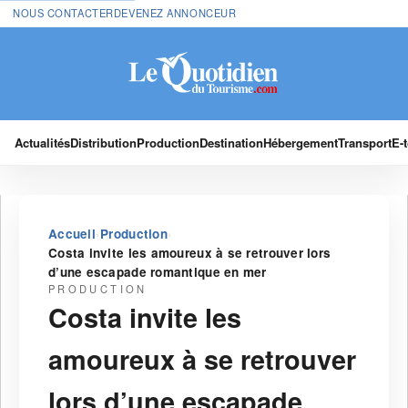
NOUS CONTACTER
DEVENEZ ANNONCEUR
Actualités
Distribution
Production
Destination
Hébergement
Transport
E-
›
›
Accueil
Production
Costa invite les amoureux à se retrouver lors
d’une escapade romantique en mer
PRODUCTION
Costa invite les
amoureux à se retrouver
lors d’une escapade