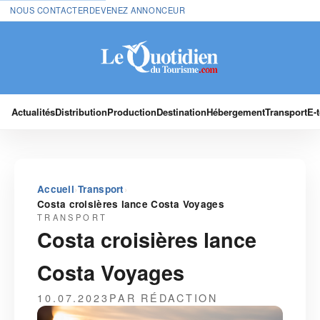
NOUS CONTACTER
DEVENEZ ANNONCEUR
Actualités
Distribution
Production
Destination
Hébergement
Transport
E-
›
›
Accueil
Transport
Costa croisières lance Costa Voyages
TRANSPORT
Costa croisières lance
Costa Voyages
10.07.2023
PAR RÉDACTION