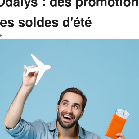
 Odalys : des promotion
des soldes d'été
YE