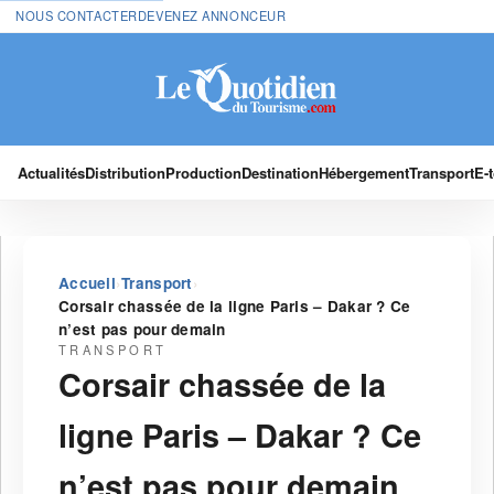
NOUS CONTACTER
DEVENEZ ANNONCEUR
Actualités
Distribution
Production
Destination
Hébergement
Transport
E-
›
›
Accueil
Transport
Corsair chassée de la ligne Paris – Dakar ? Ce
n’est pas pour demain
TRANSPORT
Corsair chassée de la
ligne Paris – Dakar ? Ce
n’est pas pour demain