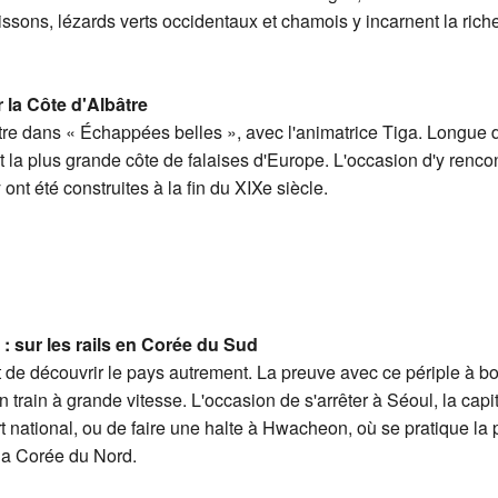
ssons, lézards verts occidentaux et chamois y incarnent la ric
 la Côte d'Albâtre
âtre dans « Échappées belles », avec l'animatrice Tiga. Longue 
 la plus grande côte de falaises d'Europe. L'occasion d'y renc
nt été construites à la fin du XIXe siècle.
: sur les rails en Corée du Sud
t de découvrir le pays autrement. La preuve avec ce périple à 
un train à grande vitesse. L'occasion de s'arrêter à Séoul, la cap
ort national, ou de faire une halte à Hwacheon, où se pratique la
 la Corée du Nord.