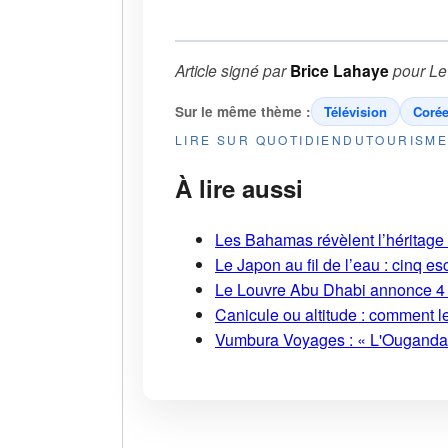
Article signé par
Brice Lahaye
pour
Le
Sur le même thème :
Télévision
Coré
LIRE SUR QUOTIDIENDUTOURISM
À lire aussi
Les Bahamas révèlent l’héritage s
Le Japon au fil de l’eau : cinq
Le Louvre Abu Dhabi annonce 4 
Canicule ou altitude : comment l
Vumbura Voyages : « L'Ouganda r