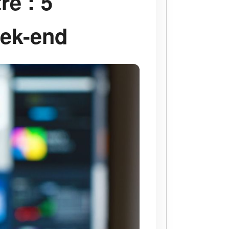
re : 5
eek-end