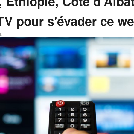
 Éthiopie, Côte d'Albât
V pour s'évader ce w
YE