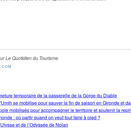
ur
Le Quotidien du Tourisme
.
E.COM
rmeture temporaire de la passerelle de la Gorge du Diable
'Umih se mobilise pour sauver la fin de saison en Gironde et d
le mobilisés pour accompagner le territoire et soutenir la repri
monde : où partir quand on veut tout faire à pied ?
’Ulysse et de l’Odyssée de Nolan