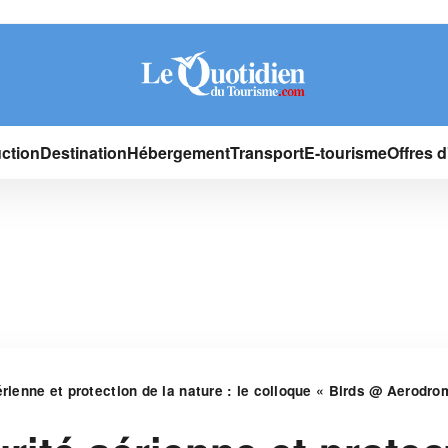
ction
Destination
Hébergement
Transport
E-tourisme
Offres 
érienne et protection de la nature : le colloque « Birds @ Aerodro