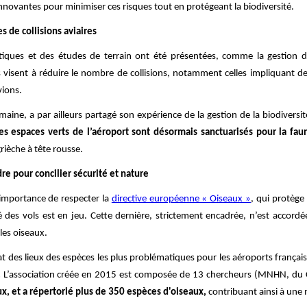
innovantes pour minimiser ces risques tout en protégeant la biodiversité.
s de collisions aviaires
iques et des études de terrain ont été présentées, comme la gestion de 
s visent à réduire le nombre de collisions, notamment celles impliquant 
vions.
aine, a par ailleurs partagé son expérience de la gestion de la biodiversit
s espaces verts de l’aéroport sont désormais sanctuarisés pour la fau
rièche à tête rousse.
re pour concilier sécurité et nature
l'importance de respecter la
directive européenne « Oiseaux »
, qui protège
é des vols est en jeu. Cette dernière, strictement encadrée, n’est accordé
 les oiseaux.
 des lieux des espèces les plus problématiques pour les aéroports français, 
.
L’association créée en 2015 est composée de 13 chercheurs (MNHN, du CNR
x, et a répertorié plus de 350 espèces d'oiseaux,
contribuant ainsi à une 