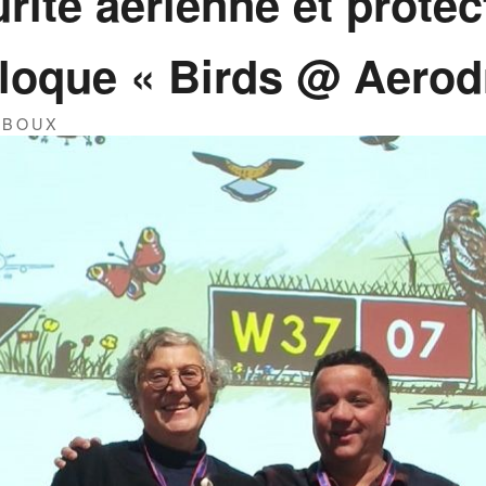
rité aérienne et protec
olloque « Birds @ Aero
IBOUX