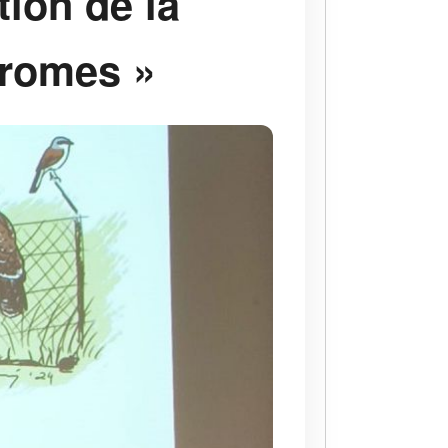
tion de la
dromes »