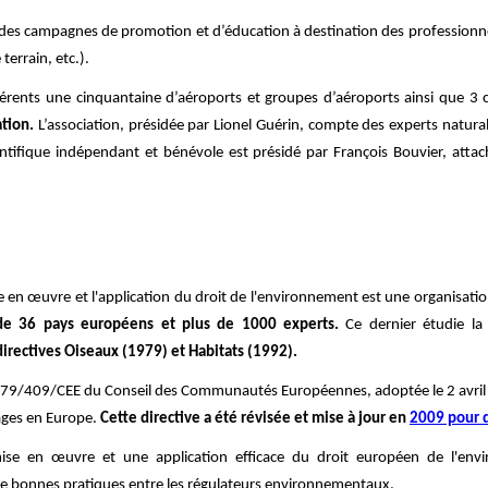
s des campagnes de promotion et d’éducation à destination des professionne
 terrain, etc.).
érents une cinquantaine d’aéroports et groupes d’aéroports ainsi que 3
tion.
L’association, présidée par Lionel Guérin, compte des experts naturali
entifique indépendant et bénévole est présidé par François Bouvier, att
en œuvre et l'application du droit de l'environnement est une organisatio
de 36 pays européens et plus de 1000 experts.
Ce dernier étudie la
irectives Oiseaux (1979) et Habitats (1992).
ve 79/409/CEE du Conseil des Communautés Européennes, adoptée le 2 avril 19
ages en Europe.
Cette directive a été révisée et mise à jour en
2009 pour d
mise en œuvre et une application efficace du droit européen de l'env
 de bonnes pratiques entre les régulateurs environnementaux.