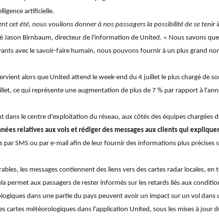
ligence artificielle.
cet été, nous voulions donner à nos passagers la possibilité de se tenir in
ré Jason Birnbaum, directeur de l'information de United. « Nous savons que 
vants avec le savoir-faire humain, nous pouvons fournir à un plus grand n
rvient alors que United attend le week-end du 4 juillet le plus chargé de son
uillet, ce qui représente une augmentation de plus de 7 % par rapport à l'ann
ent dans le centre d'exploitation du réseau, aux côtés des équipes chargées 
nées relatives aux vols et rédiger des messages aux clients qui expliqu
ar SMS ou par e-mail afin de leur fournir des informations plus précises 
bles, les messages contiennent des liens vers des cartes radar locales, en
Cela permet aux passagers de rester informés sur les retards liés aux condi
iques dans une partie du pays peuvent avoir un impact sur un vol dans une 
es cartes météorologiques dans l'application United, sous les mises à jour du