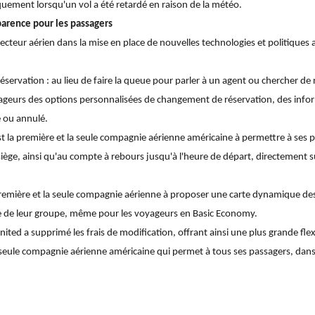
uement lorsqu'un vol a été retardé en raison de la météo.
arence pour les passagers
ecteur aérien dans la mise en place de nouvelles technologies et politiques a
rvation : au lieu de faire la queue pour parler à un agent ou chercher de no
urs des options personnalisées de changement de réservation, des informa
é ou annulé.
st la première et la seule compagnie aérienne américaine à permettre à ses p
e, ainsi qu'au compte à rebours jusqu'à l'heure de départ, directement sur
a première et la seule compagnie aérienne à proposer une carte dynamique de
e de leur groupe, même pour les voyageurs en Basic Economy.
ited a supprimé les frais de modification, offrant ainsi une plus grande fle
a seule compagnie aérienne américaine qui permet à tous ses passagers, dans 