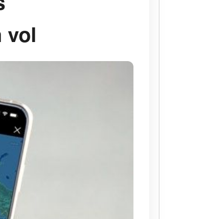
s
 vol