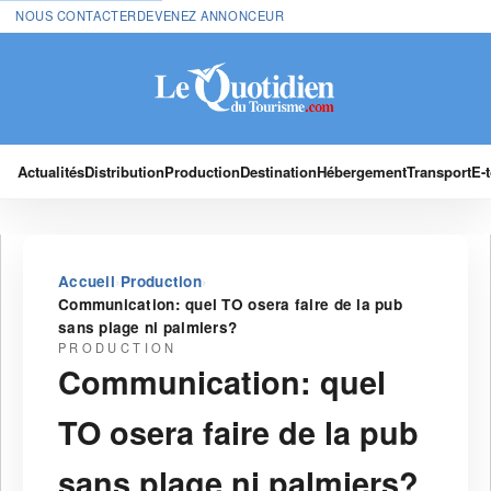
NOUS CONTACTER
DEVENEZ ANNONCEUR
Actualités
Distribution
Production
Destination
Hébergement
Transport
E-
›
›
Accueil
Production
Communication: quel TO osera faire de la pub
sans plage ni palmiers?
PRODUCTION
Communication: quel
TO osera faire de la pub
sans plage ni palmiers?