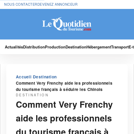
NOUS CONTACTER
DEVENEZ ANNONCEUR
Actualités
Distribution
Production
Destination
Hébergement
Transport
E-
›
›
Accueil
Destination
Comment Very Frenchy aide les professionnels
du tourisme français à séduire les Chinois
DESTINATION
Comment Very Frenchy
aide les professionnels
du tourisme français à