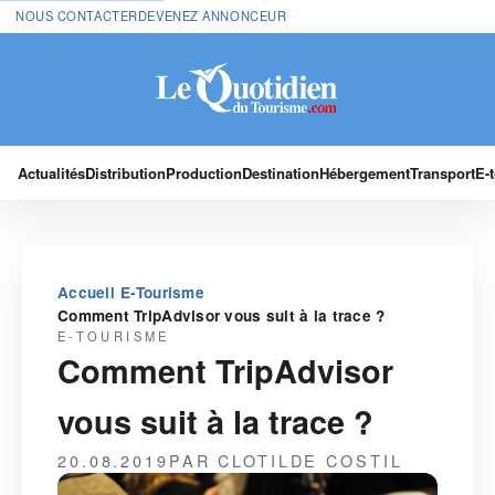
NOUS CONTACTER
DEVENEZ ANNONCEUR
Actualités
Distribution
Production
Destination
Hébergement
Transport
E-
›
›
Accueil
E-Tourisme
Comment TripAdvisor vous suit à la trace ?
E-TOURISME
Comment TripAdvisor
vous suit à la trace ?
20.08.2019
PAR CLOTILDE COSTIL