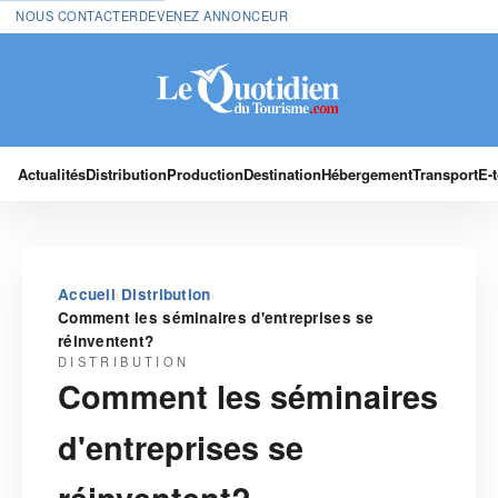
NOUS CONTACTER
DEVENEZ ANNONCEUR
Actualités
Distribution
Production
Destination
Hébergement
Transport
E-
›
›
Accueil
Distribution
Comment les séminaires d'entreprises se
réinventent?
DISTRIBUTION
Comment les séminaires
d'entreprises se