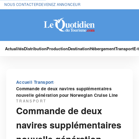
NOUS CONTACTER
DEVENEZ ANNONCEUR
Actualités
Distribution
Production
Destination
Hébergement
Transport
E-
›
›
Accueil
Transport
Commande de deux navires supplémentaires
nouvelle génération pour Norwegian Cruise Line
TRANSPORT
Commande de deux
navires supplémentaires