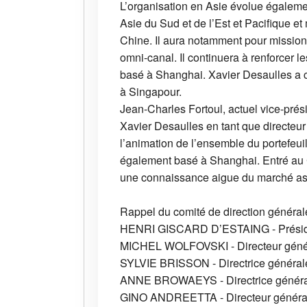
L’organisation en Asie évolue égaleme
Asie du Sud et de l’Est et Pacifique e
Chine. Il aura notamment pour mission
omni-canal. Il continuera à renforcer 
basé à Shanghai. Xavier Desaulles a co
à Singapour.
Jean-Charles Fortoul, actuel vice-pré
Xavier Desaulles en tant que directeu
l’animation de l’ensemble du portefeuill
également basé à Shanghai. Entré au C
une connaissance aigue du marché asia
Rappel du comité de direction général
HENRI GISCARD D’ESTAING - Prési
MICHEL WOLFOVSKI - Directeur géné
SYLVIE BRISSON - Directrice généra
ANNE BROWAEYS - Directrice générale
GINO ANDREETTA - Directeur général