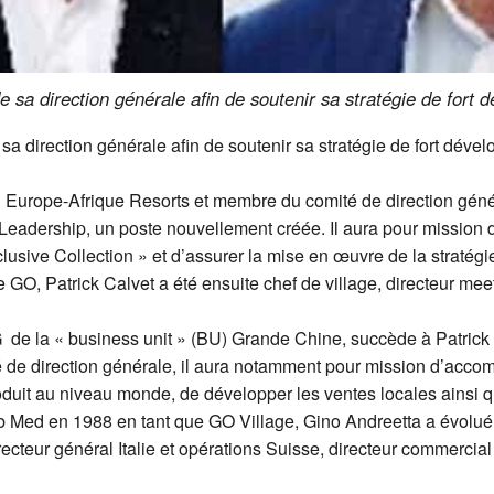
sa direction générale afin de soutenir sa stratégie de fort 
 direction générale afin de soutenir sa stratégie de fort déve
al Europe-Afrique Resorts et membre du comité de direction géné
Leadership, un poste nouvellement créée. Il aura pour missio
lusive Collection » et d’assurer la mise en œuvre de la stratég
 GO, Patrick Calvet a été ensuite chef de village, directeur m
DG de la « business unit » (BU) Grande Chine, succède à Patric
de direction générale, il aura notamment pour mission d’acco
oduit au niveau monde, de développer les ventes locales ainsi qu
ub Med en 1988 en tant que GO Village, Gino Andreetta a évolué 
recteur général Italie et opérations Suisse, directeur commerci