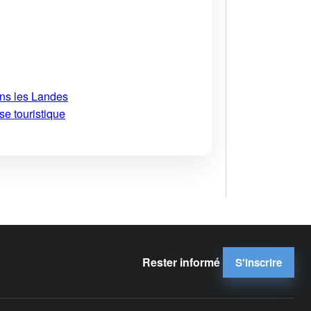
ans les Landes
se touristique
Rester informé
S'inscrire