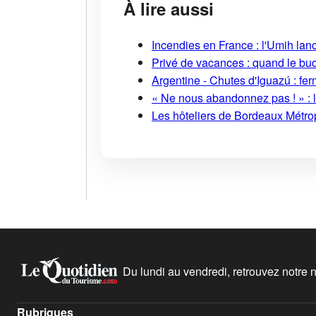
À lire aussi
Incendies en France : l'Umih lanc
Privé de vacances : quand le bud
Argentine - Chutes d'Iguazú : fe
« Ne nous abandonnez pas ! » : l
Les hôteliers de Bordeaux Métropo
Du lundi au vendredi, retrouvez notre ne
Rubriques