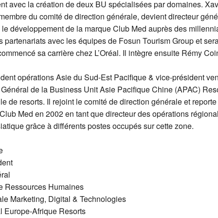
nt avec la création de deux BU spécialisées par domaines. Xav
t membre du comité de direction générale, devient directeur gén
 le développement de la marque Club Med auprès des millennial
les partenariats avec les équipes de Fosun Tourism Group et sera
mmencé sa carrière chez L’Oréal. Il intègre ensuite Rémy Coint
sident opérations Asie du Sud-Est Pacifique & vice-président 
r Général de la Business Unit Asie Pacifique Chine (APAC) Reso
e de resorts. Il rejoint le comité de direction générale et reporte
lub Med en 2002 en tant que directeur des opérations régiona
tique grâce à différents postes occupés sur cette zone.
e
dent
ral
le Ressources Humaines
 Marketing, Digital & Technologies
 Europe-Afrique Resorts