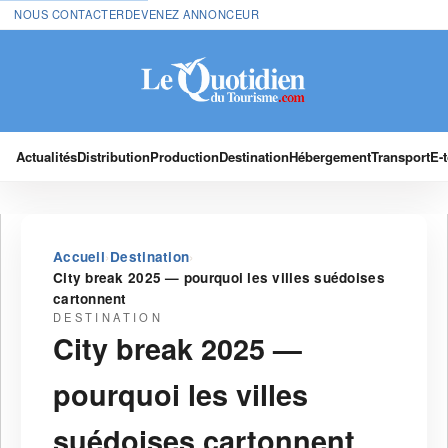
NOUS CONTACTER
DEVENEZ ANNONCEUR
Actualités
Distribution
Production
Destination
Hébergement
Transport
E-
›
›
Accueil
Destination
City break 2025 — pourquoi les villes suédoises
cartonnent
DESTINATION
City break 2025 —
pourquoi les villes
suédoises cartonnent