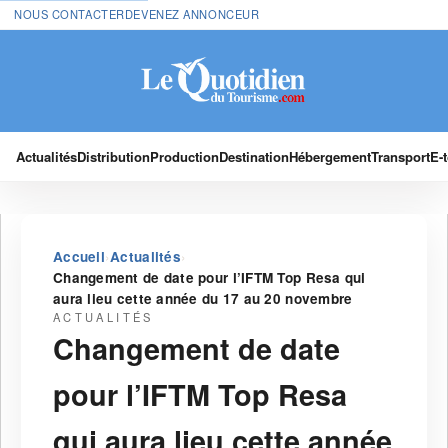
NOUS CONTACTER
DEVENEZ ANNONCEUR
Actualités
Distribution
Production
Destination
Hébergement
Transport
E-
›
›
Accueil
Actualités
Changement de date pour l’IFTM Top Resa qui
aura lieu cette année du 17 au 20 novembre
ACTUALITÉS
Changement de date
pour l’IFTM Top Resa
qui aura lieu cette année