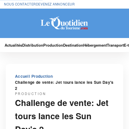
NOUS CONTACTER
DEVENEZ ANNONCEUR
Actualités
Distribution
Production
Destination
Hébergement
Transport
E-
›
›
Accueil
Production
Challenge de vente: Jet tours lance les Sun Day's
2
PRODUCTION
Challenge de vente: Jet
tours lance les Sun