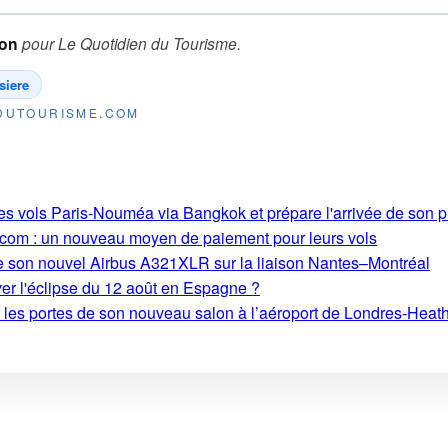
ion
pour
Le Quotidien du Tourisme
.
siere
NDUTOURISME.COM
ses vols Paris-Nouméa via Bangkok et prépare l'arrivée de son
.com : un nouveau moyen de paiement pour leurs vols
e son nouvel Airbus A321XLR sur la liaison Nantes–Montréal
ver l'éclipse du 12 août en Espagne ?
t les portes de son nouveau salon à l’aéroport de Londres-Heat