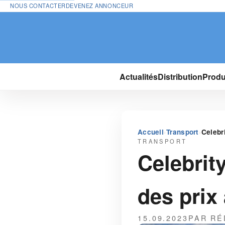
NOUS CONTACTER
DEVENEZ ANNONCEUR
Actualités
Distribution
Produ
›
›
Accueil
Transport
Celebr
TRANSPORT
Celebrit
des prix 
15.09.2023
PAR RÉ