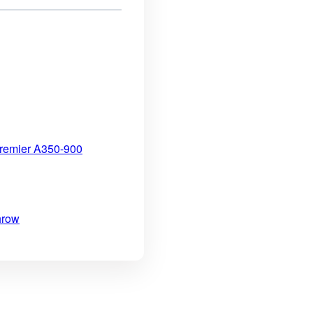
 premier A350-900
hrow