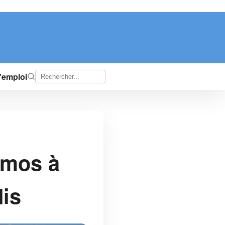
d'emploi
s
omos à
dis