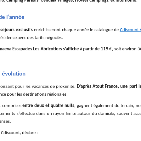
io, Camping Paradis, Ushuaïa Villages, Flower Campings, et Interhome.
de l’année
séjours exclusifs
enrichisseront chaque année le catalogue de
Cdiscount 
sidence avec des tarifs négociés.
eva Escapades Les Abricotiers s’affiche à partir de 119 €,
soit environ 
 évolution
croissant pour les vacances de proximité.
D’après Atout France, une part i
nce pour les destinations régionales.
t comprises
entre deux et quatre nuits
, gagnent également du terrain, 
cements s’effectue dans un rayon limité autour du domicile, souvent acce
enses.
 Cdiscount, déclare :