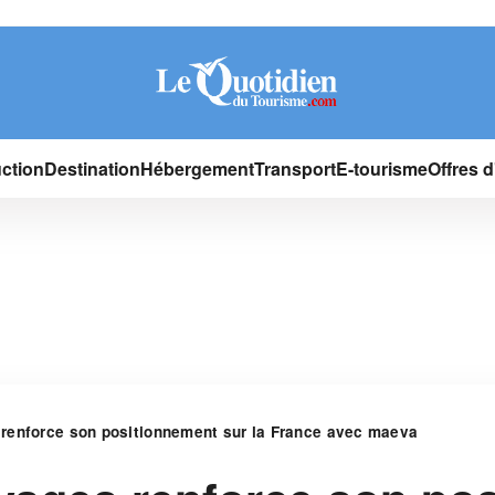
ction
Destination
Hébergement
Transport
E-tourisme
Offres 
renforce son positionnement sur la France avec maeva