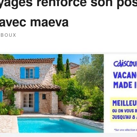
yages renforce son po
 avec maeva
IBOUX