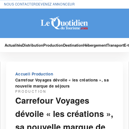
NOUS CONTACTER
DEVENEZ ANNONCEUR
Actualités
Distribution
Production
Destination
Hébergement
Transport
E-
›
›
Accueil
Production
Carrefour Voyages dévoile « les créations », sa
nouvelle marque de séjours
PRODUCTION
Carrefour Voyages
dévoile « les créations »,
sa nouvelle marque de